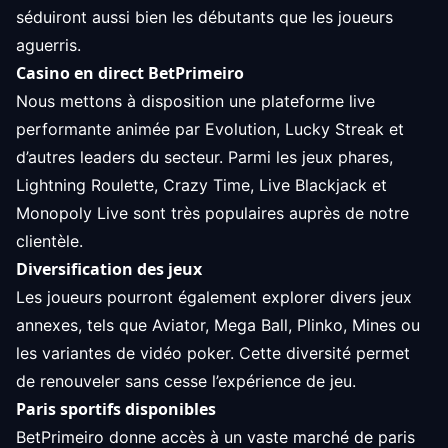
séduiront aussi bien les débutants que les joueurs
aguerris.
Casino en direct BetPrimeiro
Nous mettons à disposition une plateforme live
performante animée par Evolution, Lucky Streak et
d’autres leaders du secteur. Parmi les jeux phares,
Lightning Roulette, Crazy Time, Live Blackjack et
Monopoly Live sont très populaires auprès de notre
clientèle.
Diversification des jeux
Les joueurs pourront également explorer divers jeux
annexes, tels que Aviator, Mega Ball, Plinko, Mines ou
les variantes de vidéo poker. Cette diversité permet
de renouveler sans cesse l’expérience de jeu.
Paris sportifs disponibles
BetPrimeiro donne accès à un vaste marché de paris