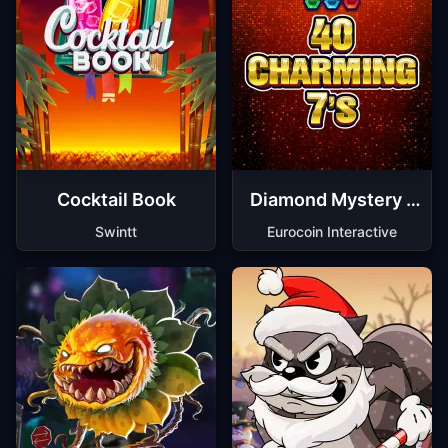
Cocktail Book
Diamond Mystery –
40 Charming 7’s
Swintt
Eurocoin Interactive