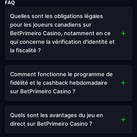
FAQ
Quelles sont les obligations légales
pour les joueurs canadiens sur
BetPrimeiro Casino, notamment en ce
qui concerne la vérification d'identité et
la fiscalité ?
Comment fonctionne le programme de
fidélité et le cashback hebdomadaire
sur BetPrimeiro Casino ?
Quels sont les avantages du jeu en
direct sur BetPrimeiro Casino ?