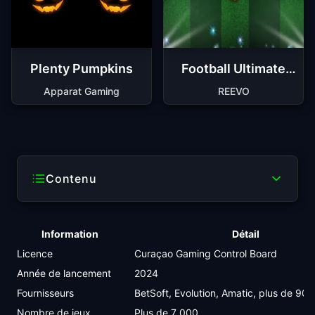
Plenty Pumpkins
Football Ultimate
Champions’ King
Apparat Gaming
REEVO
Contenu
Information
Détail
Licence
Curaçao Gaming Control Board
Année de lancement
2024
Fournisseurs
BetSoft, Evolution, Amatic, plus de 90 
Nombre de jeux
Plus de 7 000