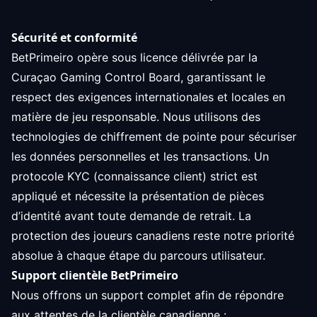
Sécurité et conformité
BetPrimeiro opère sous licence délivrée par la
Curaçao Gaming Control Board, garantissant le
respect des exigences internationales et locales en
matière de jeu responsable. Nous utilisons des
technologies de chiffrement de pointe pour sécuriser
les données personnelles et les transactions. Un
protocole KYC (connaissance client) strict est
appliqué et nécessite la présentation de pièces
d’identité avant toute demande de retrait. La
protection des joueurs canadiens reste notre priorité
absolue à chaque étape du parcours utilisateur.
Support clientèle BetPrimeiro
Nous offrons un support complet afin de répondre
aux attentes de la clientèle canadienne :