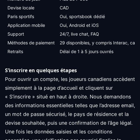
Devise locale
CAD
Paris sportifs
Oui, sportsbook dédié
Application mobile
Oui, Android et iOS
Support
24/7, live chat, FAQ
Méthodes de paiement
29 disponibles, y compris Interac, cart
Retraits
Délai de 1 à 5 jours ouvrés
S’inscrire en quelques étapes
Pour ouvrir un compte, les joueurs canadiens accèdent
simplement à la page d’accueil et cliquent sur
« S’inscrire » situé en haut à droite. Nous demandons
des informations essentielles telles que l’adresse email,
un mot de passe sécurisé, le pays de résidence et la
devise souhaitée, puis une confirmation de l’âge légal.
Une fois les données saisies et les conditions